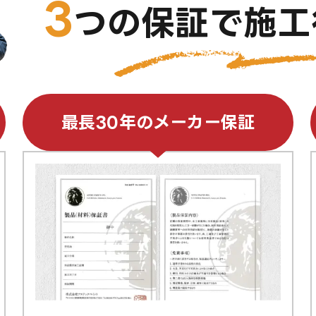
3
つの保証で
施工
最長30年のメーカー保証